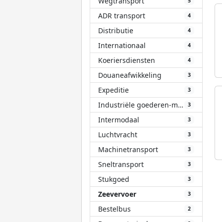
Wegtransport
5
ADR transport
4
Distributie
4
Internationaal
4
Koeriersdiensten
4
Douaneafwikkeling
3
Expeditie
3
Industriële goederen-materialen
3
Intermodaal
3
Luchtvracht
3
Machinetransport
3
Sneltransport
3
Stukgoed
3
Zeevervoer
3
Bestelbus
2