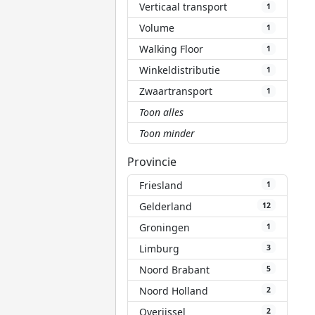
Verticaal transport
1
Volume
1
Walking Floor
1
Winkeldistributie
1
Zwaartransport
1
Toon alles
Toon minder
Provincie
Friesland
1
Gelderland
12
Groningen
1
Limburg
3
Noord Brabant
5
Noord Holland
2
Overijssel
2