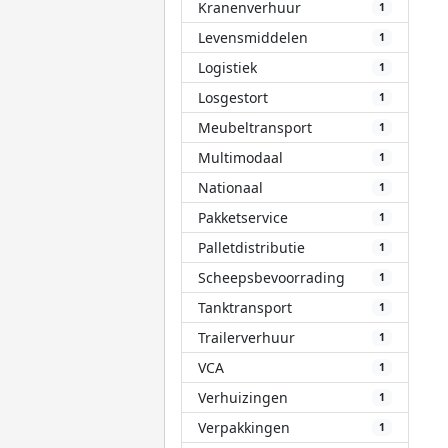
Kranenverhuur
1
Levensmiddelen
1
Logistiek
1
Losgestort
1
Meubeltransport
1
Multimodaal
1
Nationaal
1
Pakketservice
1
Palletdistributie
1
Scheepsbevoorrading
1
Tanktransport
1
Trailerverhuur
1
VCA
1
Verhuizingen
1
Verpakkingen
1