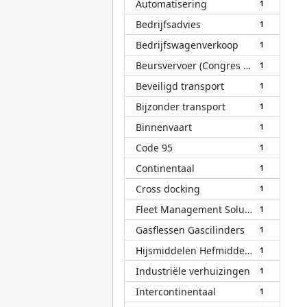
Automatisering
1
Bedrijfsadvies
1
Bedrijfswagenverkoop
1
Beursvervoer (Congres Evenement)
1
Beveiligd transport
1
Bijzonder transport
1
Binnenvaart
1
Code 95
1
Continentaal
1
Cross docking
1
Fleet Management Solutions (FMS)
1
Gasflessen Gascilinders
1
Hijsmiddelen Hefmiddelen
1
Industriële verhuizingen
1
Intercontinentaal
1