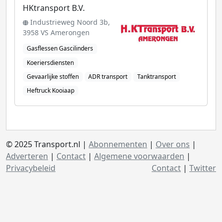
HKtransport B.V.
Industrieweg Noord 3b,
3958 VS Amerongen
Gasflessen Gascilinders
Koeriersdiensten
Gevaarlijke stoffen
ADR transport
Tanktransport
Heftruck Kooiaap
© 2025 Transport.nl |
Abonnementen
|
Over ons
|
Adverteren
|
Contact
|
Algemene voorwaarden
|
Privacybeleid
Contact
|
Twitter