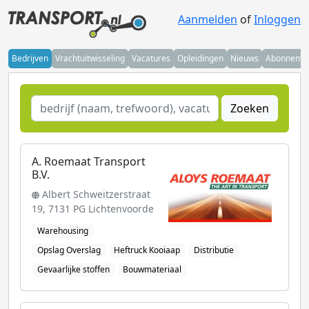
Aanmelden
of
Inloggen
Bedrijven
Vrachtuitwisseling
Vacatures
Opleidingen
Nieuws
Abonneme
Zoeken
A. Roemaat Transport
B.V.
Albert Schweitzerstraat
19, 7131 PG Lichtenvoorde
Warehousing
Opslag Overslag
Heftruck Kooiaap
Distributie
Gevaarlijke stoffen
Bouwmateriaal