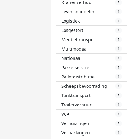
Kranenverhuur
1
Levensmiddelen
1
Logistiek
1
Losgestort
1
Meubeltransport
1
Multimodaal
1
Nationaal
1
Pakketservice
1
Palletdistributie
1
Scheepsbevoorrading
1
Tanktransport
1
Trailerverhuur
1
VCA
1
Verhuizingen
1
Verpakkingen
1