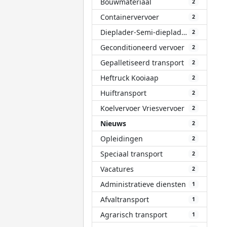
Bouwmateriaal
2
Containervervoer
2
Dieplader-Semi-dieplader
2
Geconditioneerd vervoer
2
Gepalletiseerd transport
2
Heftruck Kooiaap
2
Huiftransport
2
Koelvervoer Vriesvervoer
2
Nieuws
2
Opleidingen
2
Speciaal transport
2
Vacatures
2
Administratieve diensten
1
Afvaltransport
1
Agrarisch transport
1