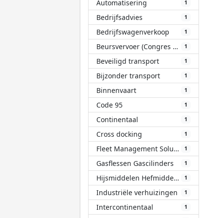
Automatisering
1
Bedrijfsadvies
1
Bedrijfswagenverkoop
1
Beursvervoer (Congres Evenement)
1
Beveiligd transport
1
Bijzonder transport
1
Binnenvaart
1
Code 95
1
Continentaal
1
Cross docking
1
Fleet Management Solutions (FMS)
1
Gasflessen Gascilinders
1
Hijsmiddelen Hefmiddelen
1
Industriële verhuizingen
1
Intercontinentaal
1