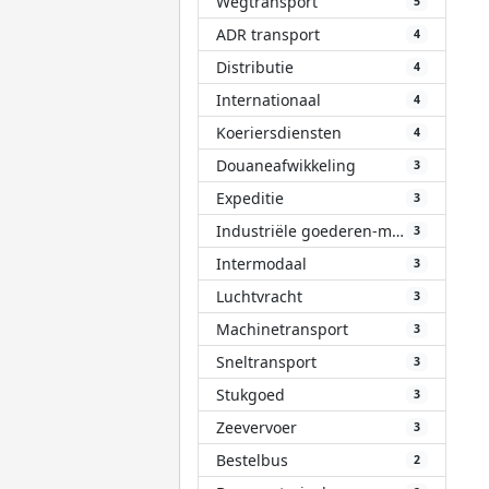
Wegtransport
5
ADR transport
4
Distributie
4
Internationaal
4
Koeriersdiensten
4
Douaneafwikkeling
3
Expeditie
3
Industriële goederen-materialen
3
Intermodaal
3
Luchtvracht
3
Machinetransport
3
Sneltransport
3
Stukgoed
3
Zeevervoer
3
Bestelbus
2