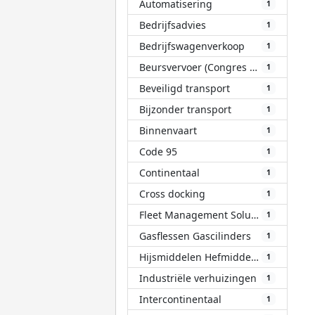
Automatisering
1
Bedrijfsadvies
1
Bedrijfswagenverkoop
1
Beursvervoer (Congres Evenement)
1
Beveiligd transport
1
Bijzonder transport
1
Binnenvaart
1
Code 95
1
Continentaal
1
Cross docking
1
Fleet Management Solutions (FMS)
1
Gasflessen Gascilinders
1
Hijsmiddelen Hefmiddelen
1
Industriële verhuizingen
1
Intercontinentaal
1