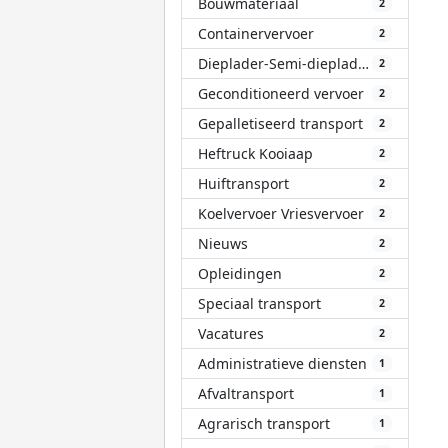
Bouwmateriaal
2
Containervervoer
2
Dieplader-Semi-dieplader
2
Geconditioneerd vervoer
2
Gepalletiseerd transport
2
Heftruck Kooiaap
2
Huiftransport
2
Koelvervoer Vriesvervoer
2
Nieuws
2
Opleidingen
2
Speciaal transport
2
Vacatures
2
Administratieve diensten
1
Afvaltransport
1
Agrarisch transport
1