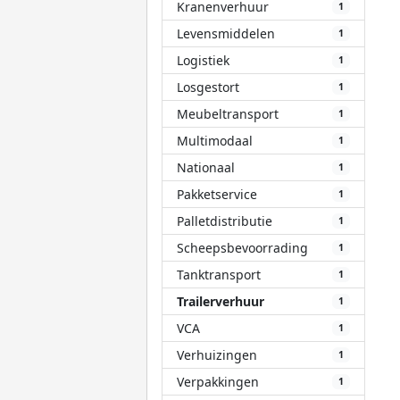
Kranenverhuur
1
Levensmiddelen
1
Logistiek
1
Losgestort
1
Meubeltransport
1
Multimodaal
1
Nationaal
1
Pakketservice
1
Palletdistributie
1
Scheepsbevoorrading
1
Tanktransport
1
Trailerverhuur
1
VCA
1
Verhuizingen
1
Verpakkingen
1