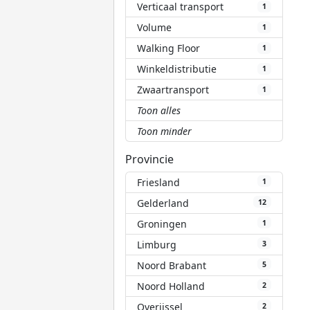
Verticaal transport
1
Volume
1
Walking Floor
1
Winkeldistributie
1
Zwaartransport
1
Toon alles
Toon minder
Provincie
Friesland
1
Gelderland
12
Groningen
1
Limburg
3
Noord Brabant
5
Noord Holland
2
Overijssel
2