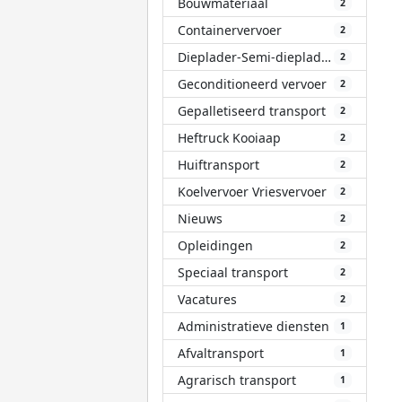
Bouwmateriaal
2
Containervervoer
2
Dieplader-Semi-dieplader
2
Geconditioneerd vervoer
2
Gepalletiseerd transport
2
Heftruck Kooiaap
2
Huiftransport
2
Koelvervoer Vriesvervoer
2
Nieuws
2
Opleidingen
2
Speciaal transport
2
Vacatures
2
Administratieve diensten
1
Afvaltransport
1
Agrarisch transport
1