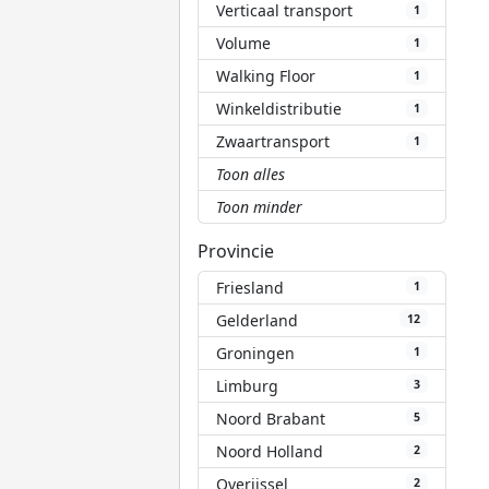
Verticaal transport
1
Volume
1
Walking Floor
1
Winkeldistributie
1
Zwaartransport
1
Toon alles
Toon minder
Provincie
Friesland
1
Gelderland
12
Groningen
1
Limburg
3
Noord Brabant
5
Noord Holland
2
Overijssel
2