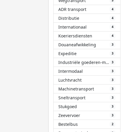
Wegtransport
5
ADR transport
4
Distributie
4
Internationaal
4
Koeriersdiensten
4
Douaneafwikkeling
3
Expeditie
3
Industriële goederen-materialen
3
Intermodaal
3
Luchtvracht
3
Machinetransport
3
Sneltransport
3
Stukgoed
3
Zeevervoer
3
Bestelbus
2