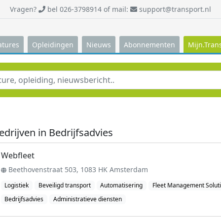
Vragen?
bel 026-3798914 of mail:
support@transport.nl
atures
Opleidingen
Nieuws
Abonnementen
Mijn.Tran
edrijven in Bedrijfsadvies
Webfleet
Beethovenstraat 503, 1083 HK Amsterdam
Logistiek
Beveiligd transport
Automatisering
Fleet Management Solut
Bedrijfsadvies
Administratieve diensten