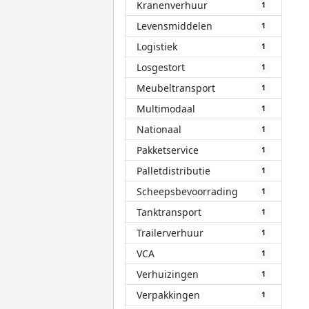
Kranenverhuur
1
Levensmiddelen
1
Logistiek
1
Losgestort
1
Meubeltransport
1
Multimodaal
1
Nationaal
1
Pakketservice
1
Palletdistributie
1
Scheepsbevoorrading
1
Tanktransport
1
Trailerverhuur
1
VCA
1
Verhuizingen
1
Verpakkingen
1