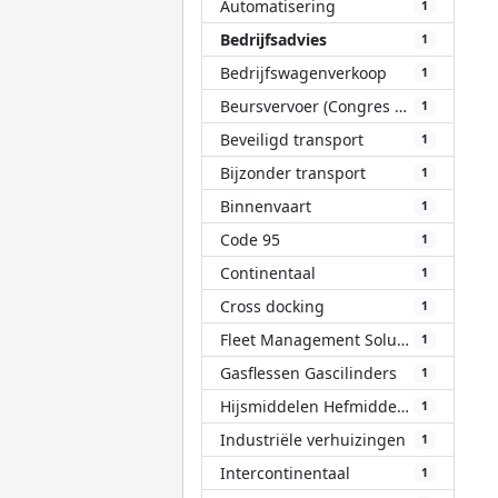
Automatisering
1
Bedrijfsadvies
1
Bedrijfswagenverkoop
1
Beursvervoer (Congres Evenement)
1
Beveiligd transport
1
Bijzonder transport
1
Binnenvaart
1
Code 95
1
Continentaal
1
Cross docking
1
Fleet Management Solutions (FMS)
1
Gasflessen Gascilinders
1
Hijsmiddelen Hefmiddelen
1
Industriële verhuizingen
1
Intercontinentaal
1