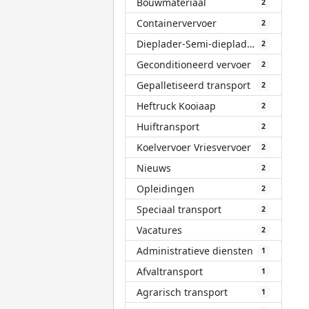
Bouwmateriaal
2
Containervervoer
2
Dieplader-Semi-dieplader
2
Geconditioneerd vervoer
2
Gepalletiseerd transport
2
Heftruck Kooiaap
2
Huiftransport
2
Koelvervoer Vriesvervoer
2
Nieuws
2
Opleidingen
2
Speciaal transport
2
Vacatures
2
Administratieve diensten
1
Afvaltransport
1
Agrarisch transport
1