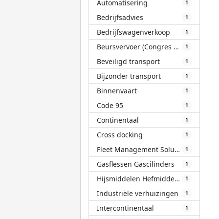
Automatisering
1
Bedrijfsadvies
1
Bedrijfswagenverkoop
1
Beursvervoer (Congres Evenement)
1
Beveiligd transport
1
Bijzonder transport
1
Binnenvaart
1
Code 95
1
Continentaal
1
Cross docking
1
Fleet Management Solutions (FMS)
1
Gasflessen Gascilinders
1
Hijsmiddelen Hefmiddelen
1
Industriële verhuizingen
1
Intercontinentaal
1