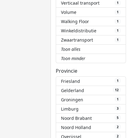
Verticaal transport
1
Volume
1
Walking Floor
1
Winkeldistributie
1
Zwaartransport
1
Toon alles
Toon minder
Provincie
Friesland
1
Gelderland
12
Groningen
1
Limburg
3
Noord Brabant
5
Noord Holland
2
Overijssel
2