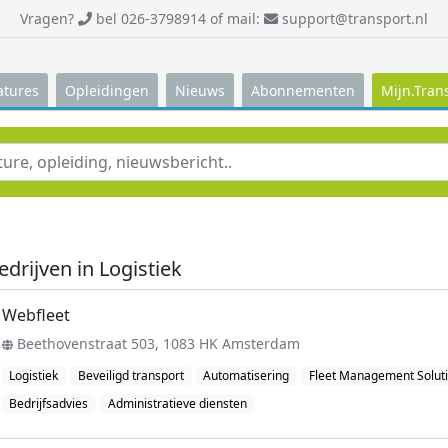
Vragen?
bel 026-3798914 of mail:
support@transport.nl
atures
Opleidingen
Nieuws
Abonnementen
Mijn.Tran
edrijven in Logistiek
Webfleet
Beethovenstraat 503, 1083 HK Amsterdam
Logistiek
Beveiligd transport
Automatisering
Fleet Management Solut
Bedrijfsadvies
Administratieve diensten