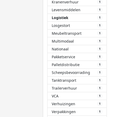
Kranenverhuur
1
Levensmiddelen
1
Logistiek
1
Losgestort
1
Meubeltransport
1
Multimodaal
1
Nationaal
1
Pakketservice
1
Palletdistributie
1
Scheepsbevoorrading
1
Tanktransport
1
Trailerverhuur
1
VCA
1
Verhuizingen
1
Verpakkingen
1