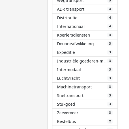
Wegtransport
5
ADR transport
4
Distributie
4
Internationaal
4
Koeriersdiensten
4
Douaneafwikkeling
3
Expeditie
3
Industriële goederen-materialen
3
Intermodaal
3
Luchtvracht
3
Machinetransport
3
Sneltransport
3
Stukgoed
3
Zeevervoer
3
Bestelbus
2