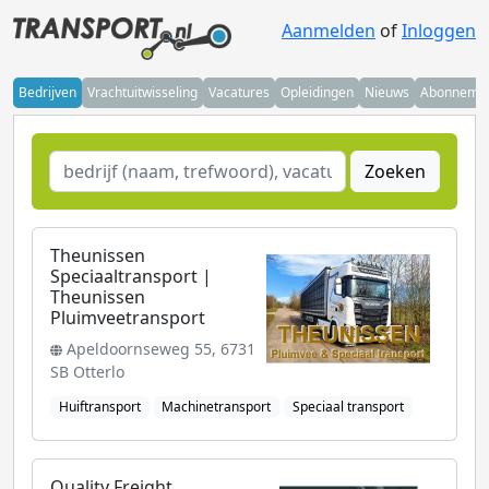
Aanmelden
of
Inloggen
Bedrijven
Vrachtuitwisseling
Vacatures
Opleidingen
Nieuws
Abonneme
Zoeken
Theunissen
Speciaaltransport |
Theunissen
Pluimveetransport
Apeldoornseweg 55, 6731
SB Otterlo
Huiftransport
Machinetransport
Speciaal transport
Quality Freight