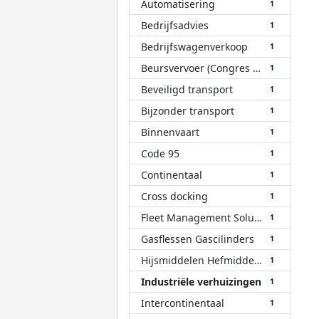
Automatisering
1
Bedrijfsadvies
1
Bedrijfswagenverkoop
1
Beursvervoer (Congres Evenement)
1
Beveiligd transport
1
Bijzonder transport
1
Binnenvaart
1
Code 95
1
Continentaal
1
Cross docking
1
Fleet Management Solutions (FMS)
1
Gasflessen Gascilinders
1
Hijsmiddelen Hefmiddelen
1
Industriële verhuizingen
1
Intercontinentaal
1