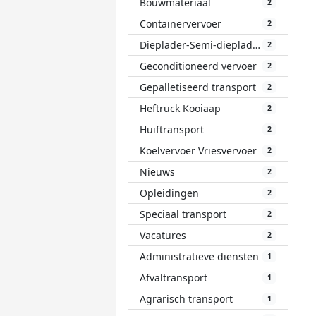
Bouwmateriaal
2
Containervervoer
2
Dieplader-Semi-dieplader
2
Geconditioneerd vervoer
2
Gepalletiseerd transport
2
Heftruck Kooiaap
2
Huiftransport
2
Koelvervoer Vriesvervoer
2
Nieuws
2
Opleidingen
2
Speciaal transport
2
Vacatures
2
Administratieve diensten
1
Afvaltransport
1
Agrarisch transport
1