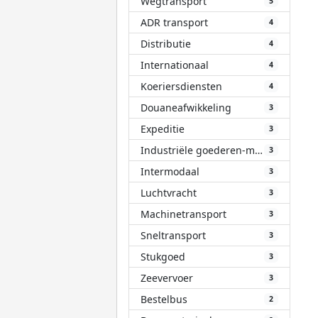
Wegtransport
5
ADR transport
4
Distributie
4
Internationaal
4
Koeriersdiensten
4
Douaneafwikkeling
3
Expeditie
3
Industriële goederen-materialen
3
Intermodaal
3
Luchtvracht
3
Machinetransport
3
Sneltransport
3
Stukgoed
3
Zeevervoer
3
Bestelbus
2