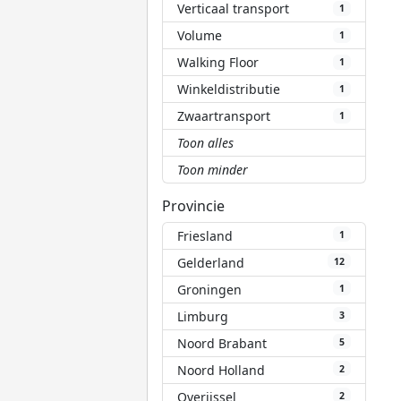
Verticaal transport
1
Volume
1
Walking Floor
1
Winkeldistributie
1
Zwaartransport
1
Toon alles
Toon minder
Provincie
Friesland
1
Gelderland
12
Groningen
1
Limburg
3
Noord Brabant
5
Noord Holland
2
Overijssel
2