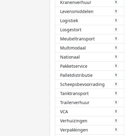
Kranenverhuur
1
Levensmiddelen
1
Logistiek
1
Losgestort
1
Meubeltransport
1
Multimodaal
1
Nationaal
1
Pakketservice
1
Palletdistributie
1
Scheepsbevoorrading
1
Tanktransport
1
Trailerverhuur
1
VCA
1
Verhuizingen
1
Verpakkingen
1