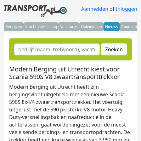
Aanmelden
of
Inloggen
Bedrijven
Vrachtuitwisseling
Vacatures
Opleidingen
Nieuws
Abonneme
Zoeken
Modern Berging uit Utrecht kiest voor
Scania 590S V8 zwaartransporttrekker
Modern Berging uit Utrecht heeft zijn
bergingsvloot uitgebreid met een nieuwe Scania
590S 8x4/4 zwaartransporttrekker. Het voertuig,
uitgerust met de 590 pk sterke V8-motor, Heavy
Duty-versnellingsbak en naafreductie in de
achterassen, gaat worden ingezet voor de meest
veeleisende bergings- en transportopdrachten. De
trekker heeft een korte wielbasis van 3.950 mm en