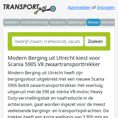
Aanmelden
of
Inloggen
Bedrijven
Vrachtuitwisseling
Vacatures
Opleidingen
Nieuws
Abonneme
Zoeken
Modern Berging uit Utrecht kiest voor
Scania 590S V8 zwaartransporttrekker
Modern Berging uit Utrecht heeft zijn
bergingsvloot uitgebreid met een nieuwe Scania
590S 8x4/4 zwaartransporttrekker. Het voertuig,
uitgerust met de 590 pk sterke V8-motor, Heavy
Duty-versnellingsbak en naafreductie in de
achterassen, gaat worden ingezet voor de meest
veeleisende bergings- en transportopdrachten. De
trekker heeft een korte wielbasis van 3.950 mm en