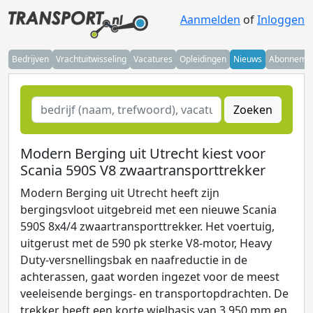
Aanmelden
of
Inloggen
Bedrijven
Vrachtuitwisseling
Vacatures
Opleidingen
Nieuws
Abonneme
Zoeken
Modern Berging uit Utrecht kiest voor
Scania 590S V8 zwaartransporttrekker
Modern Berging uit Utrecht heeft zijn
bergingsvloot uitgebreid met een nieuwe Scania
590S 8x4/4 zwaartransporttrekker. Het voertuig,
uitgerust met de 590 pk sterke V8-motor, Heavy
Duty-versnellingsbak en naafreductie in de
achterassen, gaat worden ingezet voor de meest
veeleisende bergings- en transportopdrachten. De
trekker heeft een korte wielbasis van 3.950 mm en