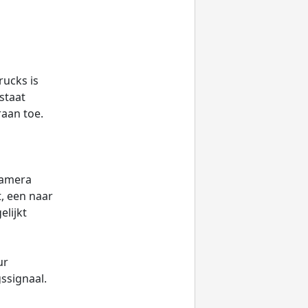
rucks is
staat
raan toe.
camera
t, een naar
lijkt
ur
ssignaal.