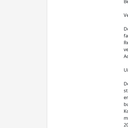
Be
V
Do
f
Re
ve
A
U
D
st
en
b
Ko
m
20