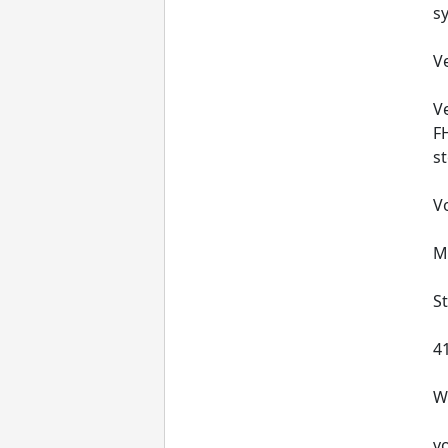
s
V
Ve
F
st
V
M
S
4
W
vo