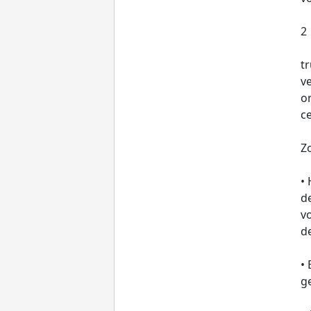
2
t
ve
on
ce
Zo
•
de
vo
d
• 
g