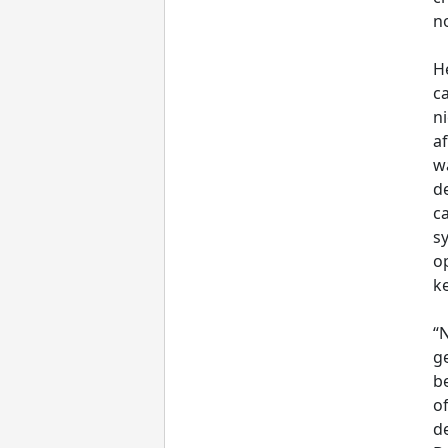
n
H
c
n
a
w
d
ca
s
op
k
“N
ge
b
of
d