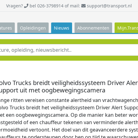
Vragen?
bel 026-3798914 of mail:
support@transport.nl
atures
Opleidingen
Nieuws
Abonnementen
Mijn.Tran
olvo Trucks breidt veiligheidssysteem Driver Aler
upport uit met oogbewegingscamera
ange ritten vereisen constante alertheid van vrachtwagench
lvo Trucks breidt het veiligheidssysteem Driver Alert Suppo
et een oogbewegingscamera. Op die manier kan beter wo
astgesteld of een chauffeur tekenen van verminderde alerth
ermoeidheid vertoont. Het doel van dit geavanceerdere sys
hauffeurs te ondersteunen door hen op tijd te waarschuwe