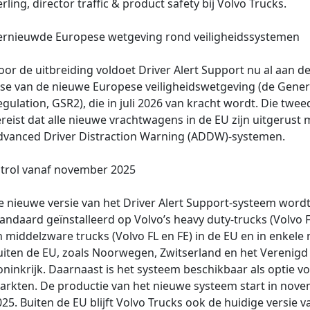
rling, director traffic & product safety bij Volvo Trucks.
ernieuwde Europese wetgeving rond veiligheidssystemen
or de uitbreiding voldoet Driver Alert Support nu al aan d
ase van de nieuwe Europese veiligheidswetgeving (de Gener
gulation, GSR2), die in juli 2026 van kracht wordt. Die twee
reist dat alle nieuwe vrachtwagens in de EU zijn uitgerust 
dvanced Driver Distraction Warning (ADDW)-systemen.
itrol vanaf november 2025
e nieuwe versie van het Driver Alert Support-systeem word
andaard geïnstalleerd op Volvo’s heavy duty-trucks (Volvo 
 middelzware trucks (Volvo FL en FE) in de EU en in enkele
uiten de EU, zoals Noorwegen, Zwitserland en het Verenigd
ninkrijk. Daarnaast is het systeem beschikbaar als optie v
arkten. De productie van het nieuwe systeem start in nov
25. Buiten de EU blijft Volvo Trucks ook de huidige versie v