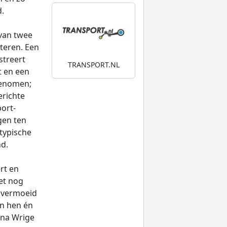
.
van twee
teren. Een
streert
TRANSPORT.NL
t en een
genomen;
erichte
port-
gen ten
typische
d.
rt en
het nog
 vermoeid
en hen én
nna Wrige