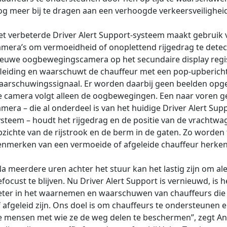
og meer bij te dragen aan een verhoogde verkeersveiligheid
et verbeterde Driver Alert Support-systeem maakt gebruik 
amera’s om vermoeidheid of onoplettend rijgedrag te detec
ieuwe oogbewegingscamera op het secundaire display regi
fleiding en waarschuwt de chauffeur met een pop-upberich
aarschuwingssignaal. Er worden daarbij geen beelden op
e camera volgt alleen de oogbewegingen. Een naar voren g
mera – die al onderdeel is van het huidige Driver Alert Sup
ysteem – houdt het rijgedrag en de positie van de vrachtwa
zichte van de rijstrook en de berm in de gaten. Zo worden 
enmerken van een vermoeide of afgeleide chauffeur herken
a meerdere uren achter het stuur kan het lastig zijn om ale
focust te blijven. Nu Driver Alert Support is vernieuwd, is 
eter in het waarnemen en waarschuwen van chauffeurs die
 afgeleid zijn. Ons doel is om chauffeurs te ondersteunen 
e mensen met wie ze de weg delen te beschermen”, zegt A