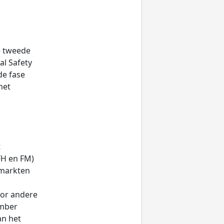
e tweede
al Safety
de fase
met
t
FH en FM)
 markten
oor andere
ember
an het