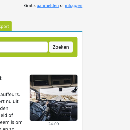
Gratis
aanmelden
of
inloggen
.
sport
Zoeken
t
auffeurs.
rt nu uit
rden
eid of
teem is om
24-09
n en zo