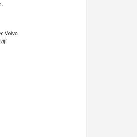
n.
De Volvo
ijf