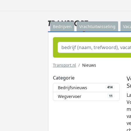
Bedrijven
Vrachtuitwisseling
Vac
Transport.nl
Nieuws
Categorie
V
S
Bedrijfsnieuws
414
L
Wegvervoer
11
Vo
m
v
v
c