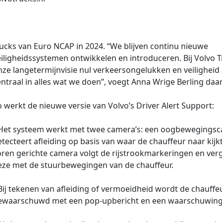
rucks van Euro NCAP in 2024. “We blijven continu nieuwe
iligheidssystemen ontwikkelen en introduceren. Bij Volvo T
ze langetermijnvisie nul verkeersongelukken en veiligheid 
ntraal in alles wat we doen”, voegt Anna Wrige Berling daa
 werkt de nieuwe versie van Volvo’s Driver Alert Support:
 Het systeem werkt met twee camera’s: een oogbewegings
tecteert afleiding op basis van waar de chauffeur naar kijk
ren gerichte camera volgt de rijstrookmarkeringen en verge
eze met de stuurbewegingen van de chauffeur.
Bij tekenen van afleiding of vermoeidheid wordt de chauffe
ewaarschuwd met een pop-upbericht en een waarschuwing