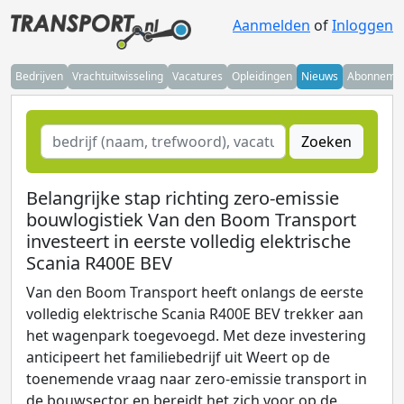
Aanmelden
of
Inloggen
Bedrijven
Vrachtuitwisseling
Vacatures
Opleidingen
Nieuws
Abonneme
Zoeken
Belangrijke stap richting zero-emissie
bouwlogistiek Van den Boom Transport
investeert in eerste volledig elektrische
Scania R400E BEV
Van den Boom Transport heeft onlangs de eerste
volledig elektrische Scania R400E BEV trekker aan
het wagenpark toegevoegd. Met deze investering
anticipeert het familiebedrijf uit Weert op de
toenemende vraag naar zero-emissie transport in
de bouwsector en bereidt het zich voor op de