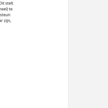
it stelt
eel) te
ssteun
 zijn,