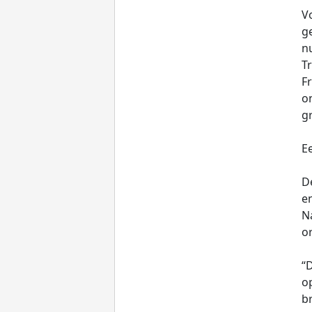
V
ge
nu
T
F
o
g
Ee
D
e
Na
or
“
o
b