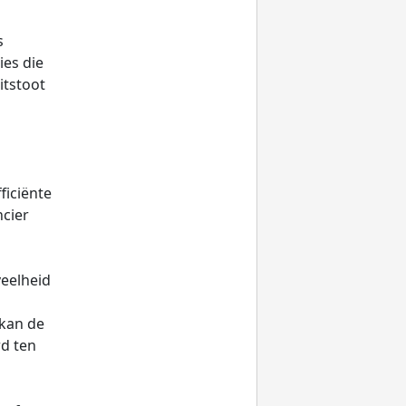
s
ies die
itstoot
ficiënte
ncier
eelheid
 kan de
rd ten