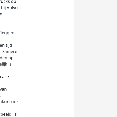
rucks op
bij Volvo
en
fleggen
en tijd
uurzamere
ijden op
ijk is.
scase
 van
.
nkort ook
beeld, is