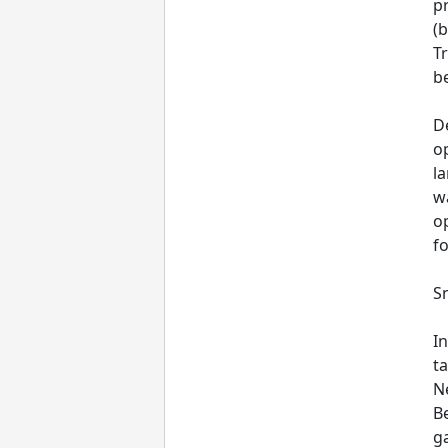
p
(
Tr
be
D
op
la
w
op
fo
S
In
t
N
Be
ga