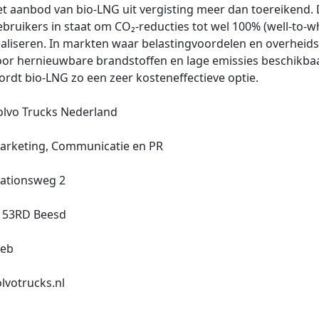
t aanbod van bio-LNG uit vergisting meer dan toereikend. D
bruikers in staat om CO₂‑reducties tot wel 100% (well‑to‑wh
ealiseren. In markten waar belastingvoordelen en overheid
oor hernieuwbare brandstoffen en lage emissies beschikbaar
rdt bio‑LNG zo een zeer kosteneffectieve optie.
olvo Trucks Nederland
arketing, Communicatie en PR
tationsweg 2
153RD Beesd
eb
lvotrucks.nl