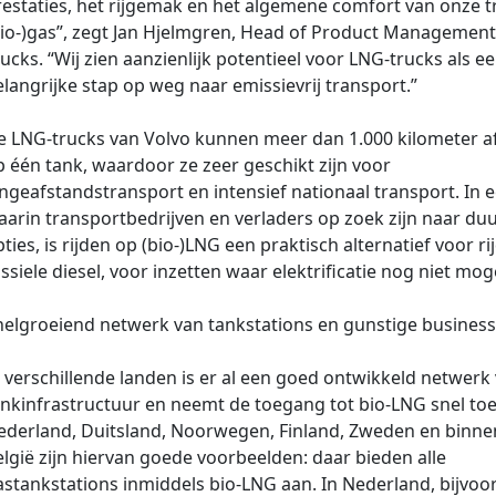
restaties, het rijgemak en het algemene comfort van onze t
bio-)gas”, zegt Jan Hjelmgren, Head of Product Management 
ucks. “Wij zien aanzienlijk potentieel voor LNG-trucks als e
langrijke stap op weg naar emissievrij transport.”
e LNG-trucks van Volvo kunnen meer dan 1.000 kilometer a
 één tank, waardoor ze zeer geschikt zijn voor
ngeafstandstransport en intensief nationaal transport. In e
aarin transportbedrijven en verladers op zoek zijn naar d
ties, is rijden op (bio-)LNG een praktisch alternatief voor r
ssiele diesel, voor inzetten waar elektrificatie nog niet mogel
nelgroeiend netwerk van tankstations en gunstige busines
 verschillende landen is er al een goed ontwikkeld netwerk
ankinfrastructuur en neemt de toegang tot bio‑LNG snel toe
ederland, Duitsland, Noorwegen, Finland, Zweden en binne
lgië zijn hiervan goede voorbeelden: daar bieden alle
stankstations inmiddels bio‑LNG aan. In Nederland, bijvoor