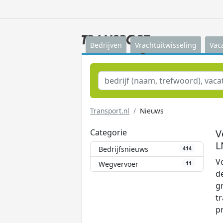
Bedrijven
Vrachtuitwisseling
Vac
Transport.nl
Nieuws
Categorie
V
L
Bedrijfsnieuws
414
Vo
Wegvervoer
11
de
g
t
pr