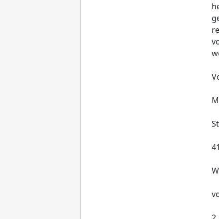
he
ge
r
v
wo
V
M
S
4
W
vo
2