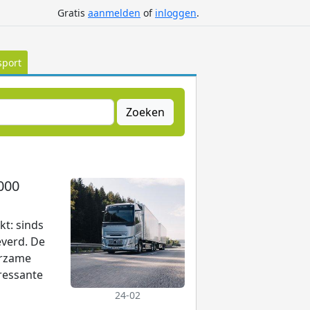
Gratis
aanmelden
of
inloggen
.
sport
Zoeken
000
kt: sinds
everd. De
urzame
ressante
24-02