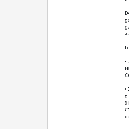
D
ge
ge
a
Fe
•
HP
Ce
•
d
(
C
op