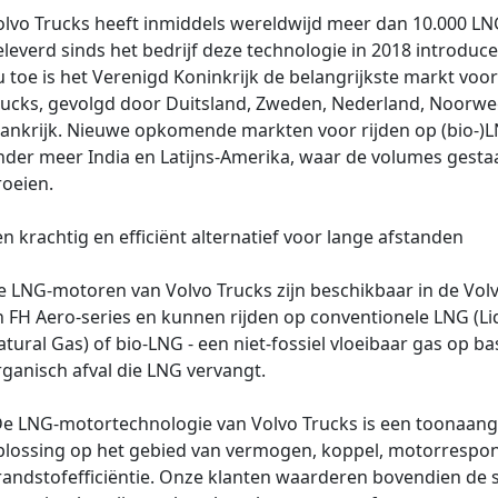
olvo Trucks heeft inmiddels wereldwijd meer dan 10.000 LN
leverd sinds het bedrijf deze technologie in 2018 introduce
 toe is het Verenigd Koninkrijk de belangrijkste markt voor
rucks, gevolgd door Duitsland, Zweden, Nederland, Noorw
rankrijk. Nieuwe opkomende markten voor rijden op (bio-)L
nder meer India en Latijns‑Amerika, waar de volumes gesta
roeien.
n krachtig en efficiënt alternatief voor lange afstanden
e LNG-motoren van Volvo Trucks zijn beschikbaar in de Volv
n FH Aero‑series en kunnen rijden op conventionele LNG (Li
tural Gas) of bio‑LNG - een niet‑fossiel vloeibaar gas op ba
ganisch afval die LNG vervangt.
De LNG-motortechnologie van Volvo Trucks is een toonaan
plossing op het gebied van vermogen, koppel, motorrespo
randstofefficiëntie. Onze klanten waarderen bovendien de 