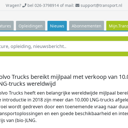
Vragen?
bel 026-3798914 of mail:
support@transport.nl
atures
Opleidingen
Nieuws
Abonnementen
Mijn.Tran
olvo Trucks bereikt mijlpaal met verkoop van 10.
NG-trucks wereldwijd
lvo Trucks heeft een belangrijke wereldwijde mijlpaal berei
 introductie in 2018 zijn meer dan 10.000 LNG-trucks afgel
roei wordt gedreven door een toenemende vraag naar du
ransportoplossingen en een goede beschikbaarheid en inte
ijs van (bio‑)LNG.