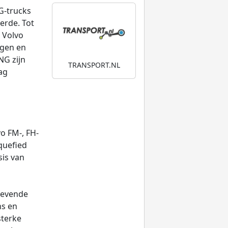
G-trucks
erde. Tot
 Volvo
egen en
NG zijn
TRANSPORT.NL
ag
o FM-, FH-
quefied
sis van
gevende
ns en
sterke