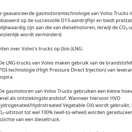
e geavanceerde gasmotorentechnologie van Volvo Trucks i
baseerd op de succesvolle D13‑aandrijflijn en biedt prestat
lijkwaardig zijn aan die van dieselmotoren, terwijl de CO₂‑u
anzienlijk wordt verminderd.
iten over Volvo's trucks op (bio-)LNG:
 De LNG-trucks van Volvo maken gebruik van de brandstofef
DI‑technologie (High Pressure Direct Injection) van levera
spira.
 De gasmotoren van Volvo Trucks gebruiken een kleine hoev
iesel als ontstekingsbrandstof. Wanneer hiervoor HVO
Hydrogenated/Hydrotreated Vegetable Oil) wordt gebruikt,
O₂‑uitstoot tot wel 100% (well‑to‑wheel) worden gereducee
zichte van een dieseltruck.