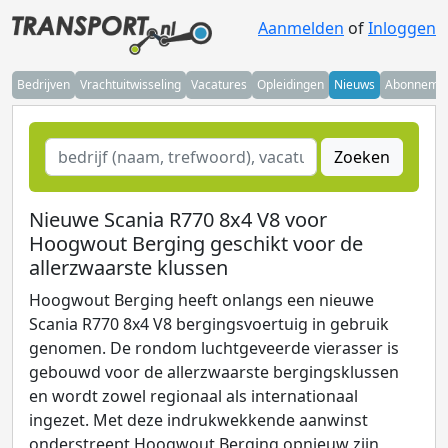
Aanmelden
of
Inloggen
Bedrijven
Vrachtuitwisseling
Vacatures
Opleidingen
Nieuws
Abonneme
Zoeken
Nieuwe Scania R770 8x4 V8 voor
Hoogwout Berging geschikt voor de
allerzwaarste klussen
Hoogwout Berging heeft onlangs een nieuwe
Scania R770 8x4 V8 bergingsvoertuig in gebruik
genomen. De rondom luchtgeveerde vierasser is
gebouwd voor de allerzwaarste bergingsklussen
en wordt zowel regionaal als internationaal
ingezet. Met deze indrukwekkende aanwinst
onderstreept Hoogwout Berging opnieuw zijn